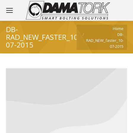
DB-
Je bent hier:
Home
DB-
RAD_NEW_FASTER_10-
RAD_NEW_faster_10-
07-2015
07-2015